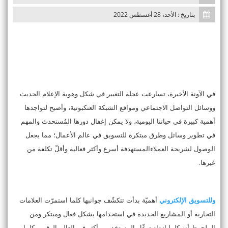
n
بتاريخ : الأحد، 28 أغسطس 2022
في الآونة الأخيرة، تسارعت عجلة التغيير في شكل وهوية الإعلام الحديث
ووسائل التواصل الاجتماعي ومواقع الشبكة العنكبوتية، وأصبح لتواجدها
أهمية كبيرة في حياتنا اليومية، ولا يمكن إغفال دورها المُستحدث والمهم
في تطوير وسائل وطرق مبتكرة للتسويق في عالم الأعمال؛ مما يجعل
الوصول لشريحة العملاءالمستهدفة أسرع وأكثر فعالية وأقلّ تكلفة من
غيرها.
وللتسويق الإلكتروني
أهميّة بدأت تتكشّف جوانبها كلما استمرّت العلامات
التجارية أو المشاريع الجديدة في استخدامها بشكل فعال ومبتكر.ومن
الملحوظ أنه كلما ازداد توغّل المستخدمين أكثر في العالم الرقمي كلما