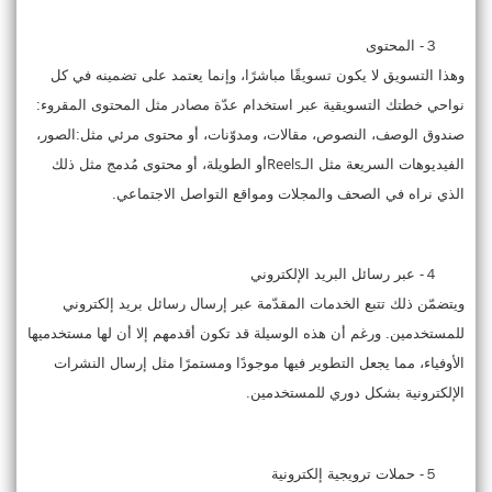
３-
المحتوى
وهذا التسويق لا يكون تسويقًا مباشرًا، وإنما يعتمد على تضمينه في كل
نواحي خطتك التسويقية عبر استخدام عدّة مصادر مثل المحتوى المقروء:
صندوق الوصف، النصوص، مقالات، ومدوّنات، أو محتوى مرئي مثل:الصور،
Reels
الفيديوهات السريعة مثل الـ
أو الطويلة، أو محتوى مُدمج مثل ذلك
الذي نراه في الصحف والمجلات ومواقع التواصل الاجتماعي.
４-
عبر رسائل البريد الإلكتروني
ويتضمّن ذلك تتبع الخدمات المقدّمة عبر إرسال رسائل بريد إلكتروني
للمستخدمين. ورغم أن هذه الوسيلة قد تكون أقدمهم إلا أن لها مستخدميها
الأوفياء، مما يجعل التطوير فيها موجودًا ومستمرًا مثل إرسال النشرات
الإلكترونية بشكل دوري للمستخدمين.
５-
حملات ترويجية إلكترونية