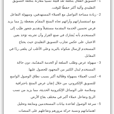
１-
التسويّق الفعّال بتكلفة تعدّ قليلة نسبيًّا مقارنة بتكلفة التسويق
التقليدي وآلية أكثر حفظًا للوقت.
２-
زيادة مساحة التواصل مع العملاء المستهدفين، وسهولة التفاعل
مع استفساراتهم وآرائهم تجاه المنتج المقدّم بضغطة زرّ مما يزيد
فرص تحسين الخدمة المقدمة مستقبلاً وتقديم شعور طيّب إلى
المستخدم بأنه يُشارك في صنع القرار وأن تجربته تؤخذ بعين
الاعتبار، على عكس تجارب التسويق التقليدي حيث يحتاج
المستخدم لإرسال شكواه بالبريد وعلى الأغلب لن يتلقى ردًا في
المقابل.
３-
سهولة عرض وطلب السلعة أو الخدمة المقدّمة، دون حاجّة
المستخدم لبذل الكثير من المجهود للحصول عليها.
４-
كسب العملاء بسهولة وفعّالية أكبر بسبب نطاق الوصول الواسع
للتسويق الإلكتروني، من خلال إتقان عرض المنتج باحترافية
وسلاسة على الوسائل الإلكترونية الحديثة، مما يزيد من نسب
الربح وتفاعل عملاء أكبر في مختلف بقاع الأرض.
５-
سرعة الوصول لقاعدة بيانات المستخدمين ومتابعة وتحليل
اهتماماتهم ونسبة حركة مرورهم وتفاعلهم على المنصات