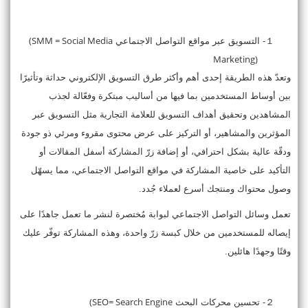
(SMM = Social Media
１-
التسويق عبر مواقع التواصل الاجتماعي
Marketing)
وتعدّ هذه الطريقة إحدى أهم وأكثر طرق التسويق الإلكتروني حداثة وتأثيرًا
بين أوساط المستخدمين بما فيها من أساليب مبتكرة وفعّالة
لجذب
المشاهدين وتحقيق أهداف التسويق للعلامة التجارية
مثل التسويق عبر
المؤثرين والمشاهير، أو التركيز على عرض محتوى مقروء ومرئي ذو جودة
ودقّة عالية بشكل احترافي، أو إضافة زرّ المشاركة أسفل المقالات أو
التأكيد على خاصية المشاركة في مواقع التواصل الاجتماعي، مما يسهّل
وصول محتواك ومنتجك أسرع لعملاء جُدد.
تعمل وسائل التواصل الاجتماعي لبوابة مُختصرة لنشر ما تعمل جاهدًا على
إيصاله للمستخدمين من خلال كبسة زرّ واحدة، وهذه المشاركة توفّر عليك
وقتًا وجهدًا هائلين.
(SEO= Search Engine
２-
تحسين محركات البحث