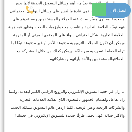
وهذه الحملات الإعلانية تعدّ من أهم وسائل التسويق الحديثة لأنها تعتبر
اتصل الان
خطة تسويق متكاملة، فهي عادة ما تُنشر على وسائل التواصل الاجتماعي
مصحوبة بمحتوى مميّز يبحث عنه العملاء والمستخدمين ويساعدهم على
فهم توجّه العلامة التجارية ويتناسب مع خوارزميات البحث، وتظهر فيه هوية
العلامة التجارية بشكل احترافي سواء على المحتوى المرئي أو المقروء،
ويمكن أن تكون الحملات الترويجية مدفوعة الأجر أو غير مدفوعة تبعًا لما
تراه الخطة التسويقية من حاجّة. ويمكن كذلك من خلال المشاركة مع
العملاءوالمستخدمين والأخذ بآرائهم ومشاركاتهم.
ما زال في جعبة التسويق الإلكتروني والترويج الرقمي الكثير ليقدمه، وكلما
زاد تفاعل واهتمام الجمهور بالمحتوى الذي تقدّمه العلامات التجارية
والشركات الربحية وغير الربحية، كلما ازدهر عالم التسويق بشكله الجديد
والأكثر حداثة. فهل تحمل طرقًا جديدة للتسويق الإلكتروني في جعبتك؟