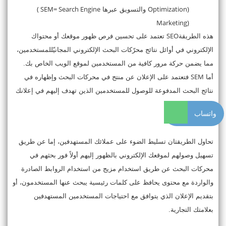
( SEM= Search Engine
Optimization)
والتسويق عبرها
Marketing)
SEO
هذه الطريقة
تعتمد على تحسين فرص ظهور موقعك أو محتواك
الإلكتروني في أوائل نتائج محرّكات البحث الإلكتروني المجانيّللمستخدمين،
مما يضمن حركة مرور كافية من المستخدمين لموقع الويب الخاص بك.
SEM
أما
فتعتمد على الإعلان عن منتج في محركات البحث وإظهاره في
نتائج البحث المدفوعة للوصول للمستخدمين الذين تهدف إليهم في إعلانك
فقط.
واتساب
تحاول الطريقتان تسليط الضوء على عملائك المستهدفين، إما عن طريق
تسهيل وصولهم لموقعك الإلكتروني بالظهور إليهم أولاً فور بحثهم في
محركات البحث عن طريق استخدام مزيج من استخدام الروابط الصادرة
والواردة مع محتوى يحافظ على كلمات رئيسية يبحث عنها المستخدمون، أو
بتقديم الإعلان الذي يتوافق مع احتياجات المستخدمين المستهدفين
بعلامتك التجارية.