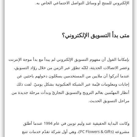
الإلكتروني للمنتج أو وسائل التواصل الاجتماعي الخاص به.
متى بدأ التسويق الإلكتروني؟
بإمكاننا القول أن مفهوم التسويق الإلكتروني لم يبدأ مع بدأ موجة الإنترنت
وعصر الاتصالات الحديثة، لكنّه تطوّر عبر الزمن من خلال روّاد التسويق،
عندما أدركوا أن ملايين من المستخدمين يسجّلون دخولهم باحثين عن
إجابات ومعلومات قيّمة عبر الشبكة العنكبوتية بشكل يوميّ. لفت ذلك
أنظار المهتّمين بعالم الترويج والتسويق التجاريّ وبدأت مرحلة جديدة من
مراحل التسويق الحديث.
1994
وكانت البداية الحقيقية عند وليم توبين في عام
عندما أطلق
(PC Flowers & Gifts)
مشروعه
، وهي أول شركة تقدّم خدمات تتبع