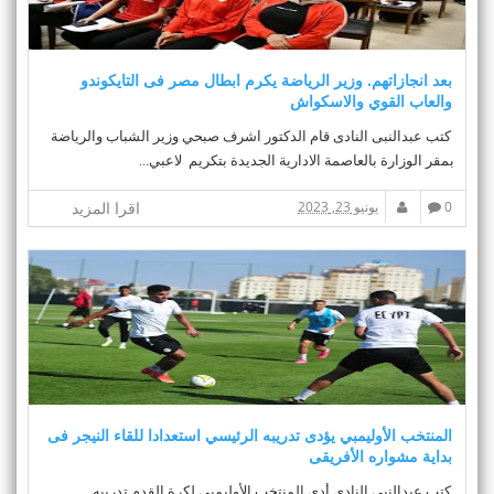
بعد انجازاتهم. وزير الرياضة يكرم ابطال مصر فى التايكوندو
والعاب القوي والاسكواش
كتب عبدالنبى النادى قام الدكتور اشرف صبحي وزير الشباب والرياضة
بمقر الوزارة بالعاصمة الادارية الجديدة بتكريم لاعبي...
0
يونيو 23, 2023
اقرا المزيد
المنتخب الأوليمبي يؤدى تدريبه الرئيسي استعدادا للقاء النيجر فى
بداية مشواره الأفريقى
كتب عبدالنبى النادى أدى المنتخب الأوليمبي لكرة القدم تدريبه