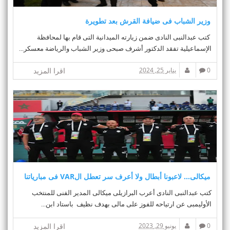
n
وزير الشباب فى ضيافة القرش بعد تطويرة
كتب عبدالنبى النادى ضمن زيارته الميدانية التى قام بها لمحافظة
الإسماعيلية تفقد الدكتور أشرف صبحى وزير الشباب والرياضة معسكر...
0
يناير 25, 2024
اقرا المزيد
ميكالى... لاعبونا أبطال ولا أعرف سر تعطل الVAR فى مبارياتنا
كتب عبدالنبى النادى أعرب البرازيلى ميكالى المدير الفنى للمنتخب
الأوليمبى عن ارتياحه للفوز على مالى بهدف نظيف باستاد ابن...
0
يونيو 29, 2023
اقرا المزيد