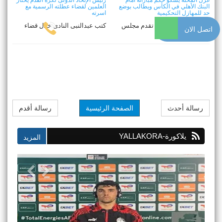
البنك الأهلي في الكأس ويطالب بوضع
العلمين لقضاء عطلته الرسمية مع
حد للمهازل التحكيمية
اسرته
كتب عبدالنبى النادى تقدم مجلس
كتب عبدالنبى النادى خلال قضاء
اتصل الان
إدارة شركة غزل المحلة لكرة القدم
عطلته بمدينة العلمين التقى الدكتور
...
أشرف ...
رسالة أحدث
الصفحة الرئيسية
رسالة أقدم
يلاكورة-YALLAKORA