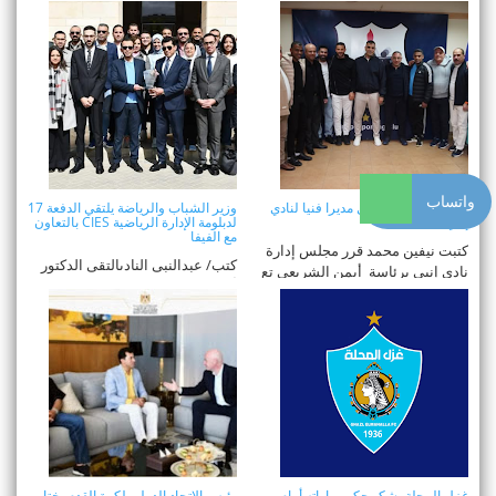
واتساب
رسميا.. حمزة الجمل مديرا فنيا لنادي
وزير الشباب والرياضة يلتقي الدفعة 17
إنبي
لدبلومة الإدارة الرياضية CIES بالتعاون
مع الفيفا
كتبت نيفين محمد قرر مجلس إدارة
كتب/ عبدالنبى النادىالتقى الدكتور
نادى إنبى برئاسة أيمن الشريعى تع
أشرف صبحي، وزير الشباب
...
والرياضة، الدفعة ...
غزل المحلة يشكو حكم مباراته أمام
رئيس الإتحاد الدولى لكرة القدم يختار