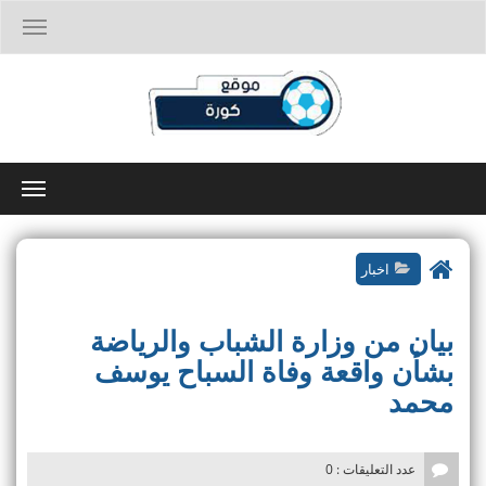
T
o
g
g
l
e
n
a
T
v
o
i
g
g
g
a
اخبار
l
t
e
i
n
o
بيان من وزارة الشباب والرياضة
a
n
v
بشأن واقعة وفاة السباح يوسف
i
محمد
g
a
t
i
عدد التعليقات : 0
o