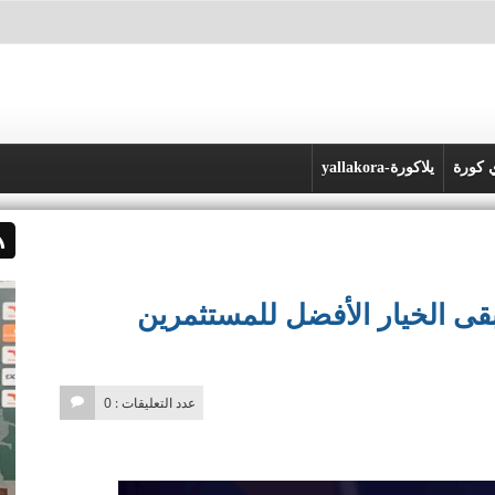
 كورة
يلاكورة-yallakora
تبقى الخيار الأفضل للمستثمرين
عدد التعليقات : 0