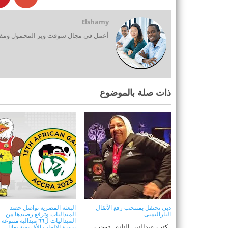
Elshamy
أعمل فى مجال سوفت وير المحمول ومقدم
ذات صلة بالموضوع
دبى تحتفل بمنتخب رفع الأثقال
البعثة المصرية تواصل حصد
الباراليمبى
الميداليات وترفع رصيدها من
الميداليات ل٦٦ ميدالية متنوعة
كتب عبدالنبى النادى توجت
بدورة الالعاب الأفريقية بغانا