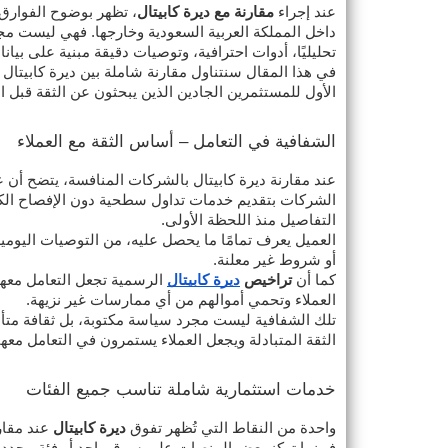
عند إجراء
مقارنة مع ديرة كابيتال
، تظهر بوضوح الفوارق 
داخل المملكة العربية السعودية وخارجها. فهي ليست مج
تحليليًا، أدوات احترافية، وتوصيات دقيقة مبنية على بيان
في هذا المقال سنتناول مقارنة شاملة بين ديرة كابيتا
الأول للمستثمرين الجادين الذين يبحثون عن الثقة قبل الأ
الشفافية في التعامل – أساس الثقة مع العملاء
عند مقارنة ديرة كابيتال بالشركات المنافسة، يتضح أن
الشركات بتقديم خدمات تداول سطحية دون الإفصاح الكام
التفاصيل منذ اللحظة الأولى.
العميل يعرف تمامًا ما يحصل عليه، من التوصيات اليومي
أو شروط غير معلنة.
كما أن
تراخيص
ديرة كابيتال
الرسمية تجعل التعامل معها
العملاء وتحمي أموالهم من أي ممارسات غير نزيهة.
تلك الشفافية ليست مجرد سياسة مكتوبة، بل ثقافة متأص
الثقة المتبادلة ويجعل العملاء يستمرون في التعامل مع
خدمات استثمارية شاملة تناسب جميع الفئات
واحدة من النقاط التي تُظهر تفوق
ديرة كابيتال
عند مقارن
فبينما تركز بعض المنصات على سوق واحد أو فئة محددة 