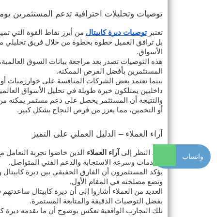
توصيات وتحليلات احترافية تدعم المستثمرين يوميً
تعتبر
توصيات ديرة كابيتال
من أبرز نقاط القوة التي تمي
بل ترافق العميل خطوة بخطوة من خلال فريق تحليلي م
الأسواق.
هذه التوصيات تصدر بعد مراجعة بيانات السوق العالمية، ت
المستثمرين بأفضل الفرص الممكنة.
بينما تعتمد بعض الشركات المنافسة على خوارزميات أو م
داخليين يمتلكون خبرة طويلة في تحليل الأسواق العالمية
والنتيجة أن المستثمر يحصل على دعم مستمر يمكنه من تح
أو التخمين، مما يعزز من فرص النجاح بشكل كبير.
آراء العملاء – الدليل العملي على التميز
عند النظر إلى
آراء العملاء
الذين خاضوا تجربة التعامل مع
واتساب
الخدمات وسرعة الاستجابة والدعم الفني المتواصل.
يؤكد المستثمرون أن الفارق الحقيقي بين ديرة كابيتال 
وتضع مصلحته في المقام الأول.
العديد من العملاء أشاروا إلى أن ديرة كابيتال ساعدتهم
بفضل التوصيات الدقيقة والمتابعة المستمرة.
تلك التجارب الواقعية تعكس بوضوح أن ما تقدمه ديرة كا