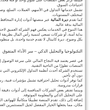
احتياجات السوق.
تشمل خدماتها التداول في الأسهم، العملات، السلع، وصن
لمختلف المستويات.
كما تقدم
ديرة المالية
عبر منصتها أدوات إدارة المحافظ ال
المالية بدقة عالية.
هذا التنوع في الخدمات يعكس فهم الشركة العميق لاحتيا
بداية آمنة، أو شركات تسعى لتنمية رأس المال بطريقة اح
بكل وضوح، ديرة كابيتال لا تقدم خدمة واحدة، بل منظوم
التكنولوجيا والتحليل الذكي – سر الأداء المتفوق
في عصر يعتمد فيه النجاح المالي على سرعة الوصول إلى
المنصات تطورًا من الناحية التقنية.
تستخدم الشركة أحدث أنظمة التداول الإلكتروني التي تتي
دون أي تأخير.
كما توفر أدوات تحليل احترافية تشمل مؤشرات فنية، رسوم
قرارات مدروسة.
وبينما تفتقر بعض الشركات المنافسة إلى أدوات دقيقة أو 
على التحليل الذكي والمعلومة الموثوقة.
إضافة إلى ذلك، تقدم المنصة تطبيقًا متكاملًا للهواتف
مكان، مما يجعلها الخيار المفضل لجيل المستثمرين العص