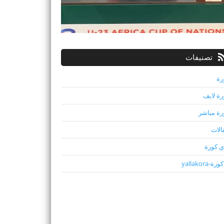
تصنيفات
رة
رة لايف
رة مباشر
الات
ي كورة
رة-yallakora