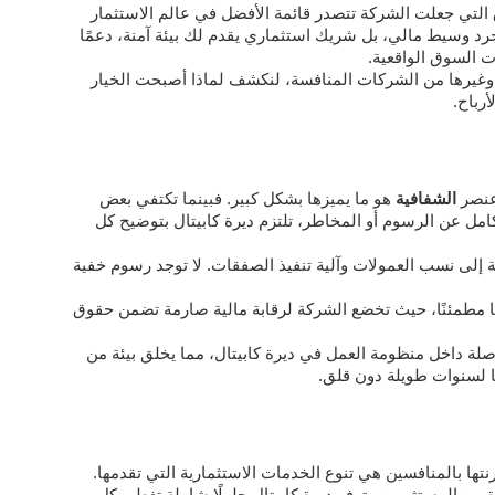
التي جعلت الشركة تتصدر قائمة الأفضل في عالم الاستثمار
رد وسيط مالي، بل شريك استثماري يقدم لك بيئة آمنة، دعمًا
ات السوق الواقعية.
ل وغيرها من الشركات المنافسة، لنكشف لماذا أصبحت الخيار
رباح.
 عنصر
الشفافية
هو ما يميزها بشكل كبير. فبينما تكتفي بعض
ل عن الرسوم أو المخاطر، تلتزم ديرة كابيتال بتوضيح كل
ة إلى نسب العمولات وآلية تنفيذ الصفقات. لا توجد رسوم خفية
 مطمئنًا، حيث تخضع الشركة لرقابة مالية صارمة تضمن حقوق
لة داخل منظومة العمل في ديرة كابيتال، مما يخلق بيئة من
ها لسنوات طويلة دون قلق.
تها بالمنافسين هي تنوع الخدمات الاستثمارية التي تقدمها.
من المستثمرين، توفر ديرة كابيتال حلولًا شاملة تغطي كل