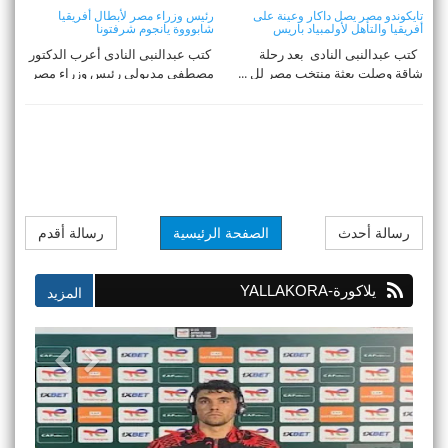
تايكوندو مصر يصل داكار وعينة على
رئيس وزراء مصر لأبطال أفريقيا
أفريقيا والتأهل لأولمبياد باريس
شابوووة يانجوم شرفتونا
كتب عبدالنبى النادى بعد رحلة
كتب عبدالنبى النادى أعرب الدكتور
شاقة وصلت بعثة منتخب مصر لل ...
مصطفى مدبولى رئيس وزراء مصر
عن ...
رسالة أحدث
الصفحة الرئيسية
رسالة أقدم
يلاكورة-YALLAKORA