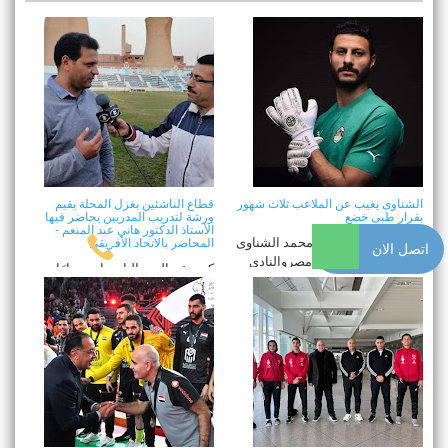
الشناوى يغيب عن الملاعب ثلاث شهور
قطاع الناشئين بغزل المحلة يقيم
بقرار طبى خضع
ورشة لتدريب المدربين يحاضر فيها
الأستاذ الدكتور هاني عبد المنعم -
كتب عبدالنبى النادى محمد الشناوى
المحاضر بالاتحاد الأفريقى
اتصل الان
حارس مرمى منتخب مصروالنادى
كتب عبدالنبى النادى استمرارًا
الأهلى&nb ...
لإستراتيجية مجلس إداىرة شركة
غزل المحلة ...