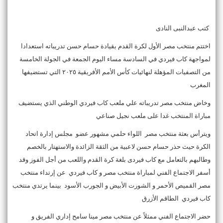
كتب عبدالنبى النادى
اختتم منتخب مصر الأول لكرة القدم بقيادة حسام حسن تدريباته استعدادا
لمواجهة كاب فيردي في السادسة مساء اليوم الجمعة في الجولة الخامسة
من التصفيات المؤهلة لنهائيات كأس الأمم الأفريقية ٢٠٢٥ التي تستضيفها
المغرب
وخاض منتخب مصر تدريباته علي ملعب كاب فيردي الوطني الذي يستضيف
مباراة المنتخب غدا على ملعب نجيل صناعي
ويترأس بعثة منتخب مصر اللواء حلمي مشهور عضو مجلس إدارة اتحاد
الكرة حيث حذر حسام حسن لاعبية من الثقة الزائدة والاستهتار بالخصم
وطالبهم بالتعامل مع كاب فيردى بلغة كرة القدم واللعب من أجل الفوز وقد
أسفر الاجتماع الفني لمباراة منتخب مصر و كاب فيردي عن إرتداء منتخب
مصر القميص الأحمر و الشورت الأبيض و الجورب الأسود بينما يرتدي منتخب
كاب فيردي الطاقم الأزرق
حضر الاجتماع الفني ممثلاً عن منتخب مصر مينا سامح إداري الفريق و