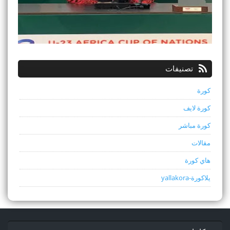
تصنيفات
كورة
كورة لايف
كورة مباشر
مقالات
هاي كورة
يلاكورة-yallakora