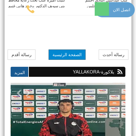
كتب عبدالنبى النادى اختتم
كتبت أميرة عنب تحت رعاية محافظ
المنتخب الوطني للمحليين
بنى سويف الدكتور محمد هاني غنيم
اتصل الان
استعداداته لم ...
اُختتم ...
رسالة أحدث
الصفحة الرئيسية
رسالة أقدم
يلاكورة-YALLAKORA