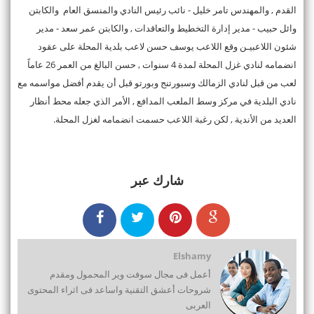
القدم , والمهندس تامر خليل - نائب رئيس النادي والمنسق العام والكابتن
وائل حبيب - مدير إدارة التخطيط والتعاقدات , والكابتن عمر سعد - مدير
شئون اللاعبيـن وقع اللاعب يوسف حسن لاعب بلدية المحلة على عقود
انضمامه لنادي غزل المحلة لمدة 4 سنوات , حسن البالغ من العمر 26 عاماً
لعب من قبل لنادي الزمالك وسبورتنج وبورتو قبل أن يقدم أفضل مواسمه مع
نادي البلدية في مركز وسط الملعب المدافع , الأمر الذي جعله محط أنظار
العديد من الأندية , لكن رغبة اللاعب حسمت انضمامه لغزل المحلة.
شارك عبر
Elshamy
أعمل فى مجال سوفت وير المحمول ومقدم
شروحات أعشق التقنية واساعد فى اثراء المحتوى
العربى