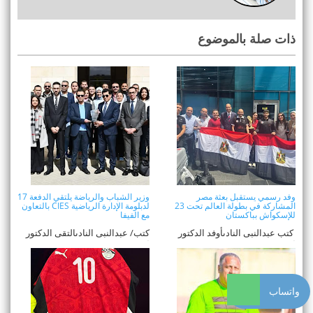
ذات صلة بالموضوع
وفد رسمي يستقبل بعثة مصر
وزير الشباب والرياضة يلتقي الدفعة 17
المشاركة في بطولة العالم تحت 23
لدبلومة الإدارة الرياضية CIES بالتعاون
للإسكواش بباكستان
مع الفيفا
كتب عبدالنبى النادىأوفد الدكتور
كتب/ عبدالنبى النادىالتقى الدكتور
أشرف صبحي وزير الشباب
أشرف صبحي، وزير الشباب
والرياضة وفداً ...
والرياضة، الدفعة ...
واتساب