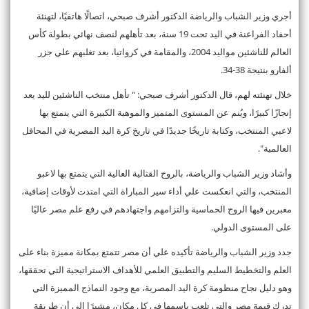
أجري وزير الشباب والرياضة الدكتور أشرف صبحي، اتصالًا هاتفيًا، لتهنئة
أحفاد الفراعنة في اليد تحت 19 سنة، بعد تأهلهم لنصف نهائي بطولة كأس
العالم للناشئين مواليد 2004، والمقامة في كرواتيا، بعد تغلبهم علي جزر
ألفارو بنتيجة 38-34.
خلال تهنئته لهم، قال الدكتور أشرف صبحي: " تأهل منتخب الناشئين لليد يعد
إنجازًا كبيرًا، ويُنم عن المستوى المتميز والموهبة الكبيرة التي يتمتع بها
لاعبي المنتخب، وكتابة تاريخًا جديدًا في تاريخ كرة اليد المصرية في المحافل
العالمية".
وأشاد وزير الشباب والرياضة، بالروح القتالية العالية التي يتمتع بها لاعبو
المنتخب، والتي انعكست علي أداء سير المباراة التي امتدت لأوقات إضافية،
معبرين فيها الروح الحماسية والتزامهم واجتهادهم في رفع علم مصر عاليًا
على المستوى الدولي.
جدد وزير الشباب والرياضة تأكيده علي أن مصر تتمتع بمكانة مميزة بناء على
العلم والتخطيط السليم والتطبيق العلمي للأهداف الاستراتيجية التي تحققها،
وهو دليل نجاح منظومة كرة اليد المصرية، مع وجود النماذج المميزة التي
تدرك قيمة مصر والتي تلعب باسمها في كل مكان، مشيرًا إلى أن طريقة