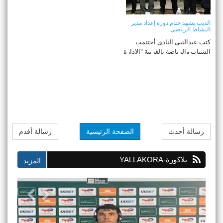
الديب يشهد ختام دورة إعداد مدير
النشاط الرياضى
كتب عبدالنبى النادى أختتمت
الشباب والرياضة بالغربية "الادارة
العامة ل ...
رسالة أحدث
الصفحة الرئيسية
رسالة أقدم
يلاكورة-YALLAKORA