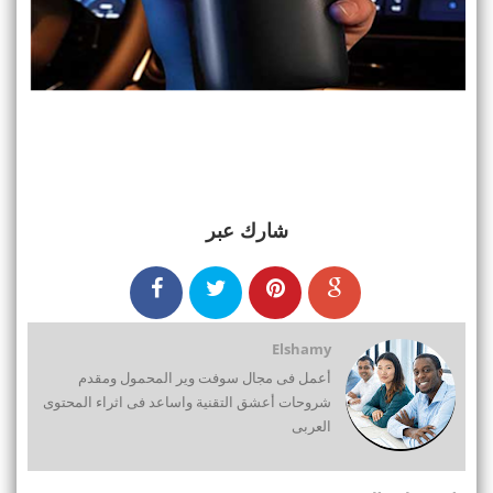
شارك عبر
Elshamy
أعمل فى مجال سوفت وير المحمول ومقدم
شروحات أعشق التقنية واساعد فى اثراء المحتوى
العربى