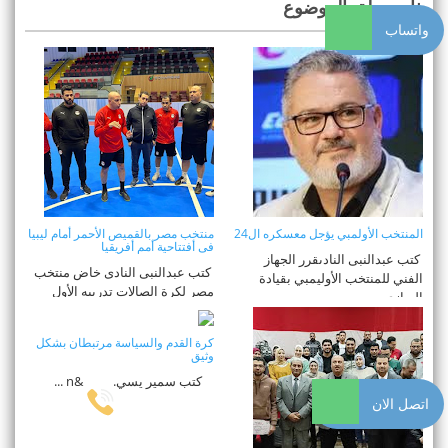
ذات صلة بالموضوع
واتساب
المنتخب الأولمبي يؤجل معسكره ال24
منتخب مصر بالقميص الأحمر أمام ليبيا
فى أفتتاحية أمم أفريقيا
كتب عبدالنبى النادىقرر الجهاز
كتب عبدالنبى النادى خاض منتخب
الفني للمنتخب الأوليمبي بقيادة
مصر لكرة الصالات تدريبه الأول
البرازي ...
تحت ...
كرة القدم والسياسة مرتبطان بشكل
وثيق
كتب سمير يسي. &n ...
اتصل الان