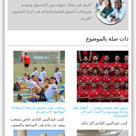
أعمل فى مجال سوفت وير المحمول ومقدم
شروحات أعشق التقنية واساعد فى اثراء المحتوى
العربى
ذات صلة بالموضوع
رئيس بعثة منتخب مصر ..... أغلقنا ملف
منتخب مصر يخوض تدريباته استعدادا
مباراة موزمبيق ولاعبينا على قدر
لمواجهة كاب فيردى
المسئولية
كتب عبدالنبى النادى خاض منتخب
كتب عبدالنبى النادى اكد خالد
مصر تدريباته في السابعة والنصف
الدرندلي نائب رئيس مجلس إدارة
بت ...
إتحا ...