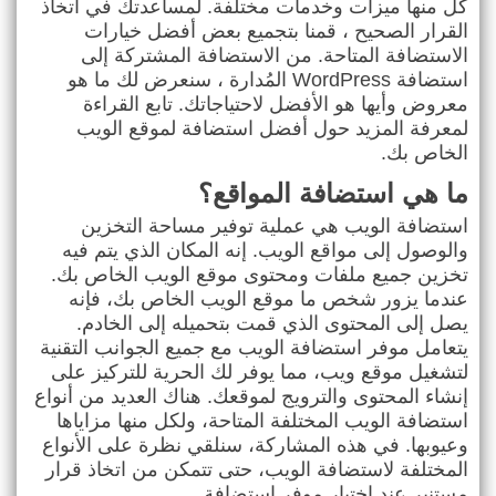
كل منها ميزات وخدمات مختلفة. لمساعدتك في اتخاذ
القرار الصحيح ، قمنا بتجميع بعض أفضل خيارات
الاستضافة المتاحة. من الاستضافة المشتركة إلى
استضافة
WordPress
المُدارة ، سنعرض لك ما هو
معروض وأيها هو الأفضل لاحتياجاتك. تابع القراءة
لمعرفة المزيد حول أفضل استضافة لموقع الويب
الخاص بك
.
ما هي استضافة المواقع؟
استضافة الويب هي عملية توفير مساحة التخزين
والوصول إلى مواقع الويب. إنه المكان الذي يتم فيه
تخزين جميع ملفات ومحتوى موقع الويب الخاص بك.
عندما يزور شخص ما موقع الويب الخاص بك، فإنه
يصل إلى المحتوى الذي قمت بتحميله إلى الخادم.
يتعامل موفر استضافة الويب مع جميع الجوانب التقنية
لتشغيل موقع ويب، مما يوفر لك الحرية للتركيز على
إنشاء المحتوى والترويج لموقعك. هناك العديد من أنواع
استضافة الويب المختلفة المتاحة، ولكل منها مزاياها
وعيوبها. في هذه المشاركة، سنلقي نظرة على الأنواع
المختلفة لاستضافة الويب، حتى تتمكن من اتخاذ قرار
مستنير عند اختيار موفر استضافة
.