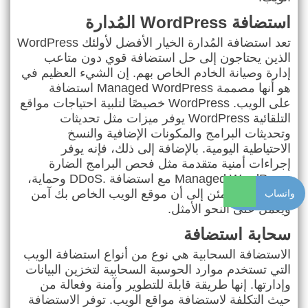
استضافة
WordPress
المُدارة
تعد استضافة
WordPress
المُدارة الخيار الأفضل لأولئك
الذين يحتاجون إلى حل استضافة قوي دون متاعب
إدارة وصيانة الخادم الخاص بهم. إن الشيء العظيم في
هو أنها مصممة
Managed WordPress
استضافة
على الويب.
WordPress
خصيصًا لتلبية احتياجات مواقع
التلقائية
WordPress
يوفر ميزات مثل تحديثات
وتحديثات البرامج والمكونات الإضافية والنسخ
الاحتياطية اليومية. بالإضافة إلى ذلك، فإنه يوفر
إجراءات أمنية متقدمة مثل فحص البرامج الضارة
Managed WordPress
مع استضافة
DDoS.
وحماية
،
واتساب
يمكنك أن تطمئن إلى أن موقع الويب الخاص بك آمن
ويعمل على النحو الأمثل
.
سحابة استضافة
الاستضافة السحابية هي نوع من أنواع استضافة الويب
التي تستخدم موارد الحوسبة السحابية لتخزين البيانات
وإدارتها. إنها طريقة قابلة للتطوير وآمنة وفعالة من
حيث التكلفة لاستضافة مواقع الويب. توفر الاستضافة