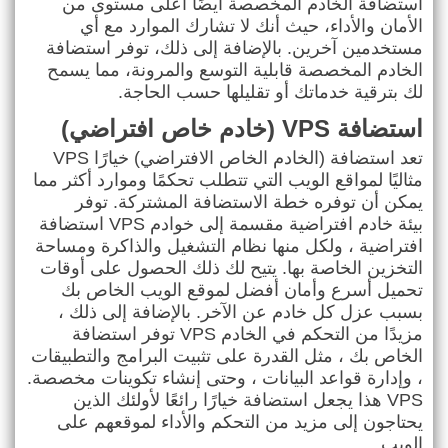
استضافة الخادم المخصصة أيضًا أعلى مستوى من
الأمان والأداء، حيث أنك لا تشارك الموارد مع أي
مستخدمين آخرين. بالإضافة إلى ذلك، توفر استضافة
الخادم المخصصة قابلية التوسع والمرونة، مما يسمح
لك بترقية خدماتك أو تقليلها حسب الحاجة
.
استضافة
VPS (
خادم خاص افتراضي
)
تعد استضافة
VPS
(الخادم الخاص الافتراضي) خيارًا
مثاليًا لمواقع الويب التي تتطلب تحكمًا وموارد أكثر مما
يمكن أن توفره خطة الاستضافة المشتركة. توفر
بيئة خادم افتراضية مقسمة إلى خوادم
VPS
استضافة
افتراضية ، ولكل منها نظام التشغيل والذاكرة ومساحة
التخزين الخاصة بها. يتيح لك ذلك الحصول على أوقات
تحميل أسرع وأمان أفضل لموقع الويب الخاص بك
بسبب عزل كل خادم عن الآخر. بالإضافة إلى ذلك ،
مزيدًا من التحكم في الخادم
VPS
توفر استضافة
الخاص بك ، مثل القدرة على تثبيت البرامج والتطبيقات
، وإدارة قواعد البيانات ، وحتى إنشاء تكوينات مخصصة.
VPS
هذا يجعل استضافة
خيارًا رائعًا لأولئك الذين
يحتاجون إلى مزيد من التحكم والأداء لموقعهم على
الويب
.